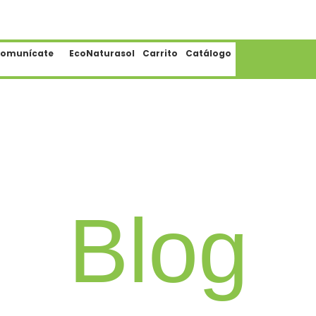
omunícate
EcoNaturasol
Carrito
Catálogo
Blog