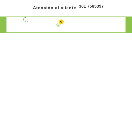
301 7565397
Atención al cliente
0
Cart