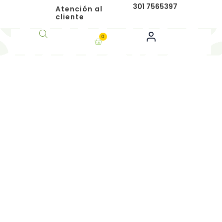
301 7565397
Atención al
cliente
0
Cart