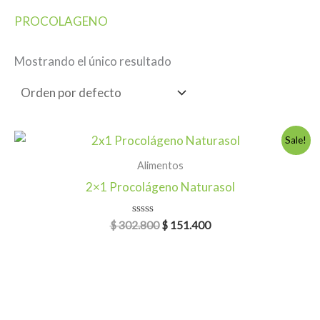
PROCOLAGENO
Mostrando el único resultado
Original
Current
Sale!
price
price
was:
is:
Alimentos
$ 302.800.
$ 151.400.
2×1 Procolágeno Naturasol
Valorado
$
302.800
$
151.400
en
0
de
5