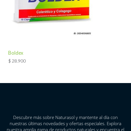
Boldex
$
28.900
Descubre más sobre Naturasol y mantente al día con
nuestras últimas novedades y ofertas especiales. Explora
nuestra amplia gama de productos naturales y encuentra el