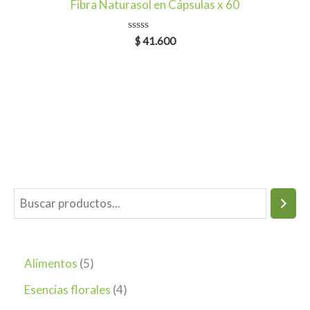
Fibra Naturasol en Cápsulas x 60
Valorado
$
41.600
en
0
de
5
Alimentos
5
Esencias florales
4