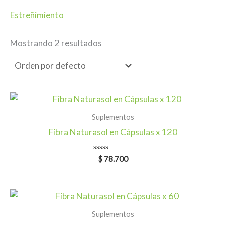
Estreñimiento
Mostrando 2 resultados
Suplementos
Fibra Naturasol en Cápsulas x 120
Valorado
$
78.700
en
0
de
5
Suplementos