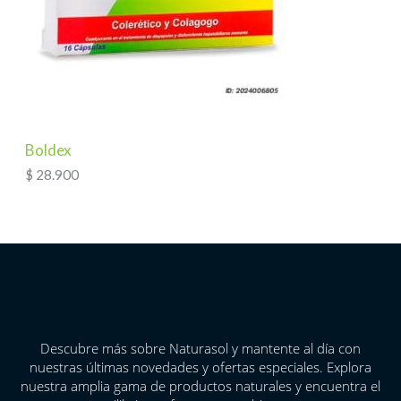
Boldex
$
28.900
Descubre más sobre Naturasol y mantente al día con
nuestras últimas novedades y ofertas especiales. Explora
nuestra amplia gama de productos naturales y encuentra el