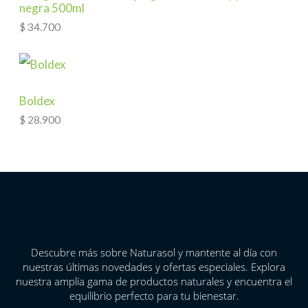
negra 500ml
$
34.700
Boldex
$
28.900
Descubre más sobre Naturasol y mantente al día con
nuestras últimas novedades y ofertas especiales. Explora
nuestra amplia gama de productos naturales y encuentra el
equilibrio perfecto para tu bienestar.