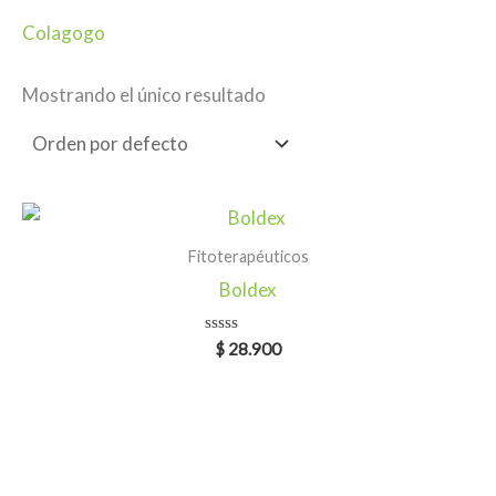
Colagogo
Mostrando el único resultado
Fitoterapéuticos
Boldex
Valorado
$
28.900
en
0
de
5